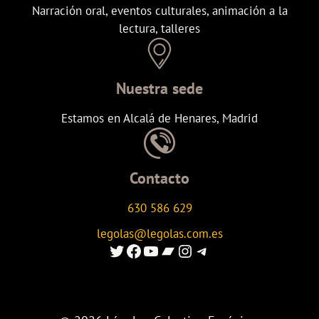
Narración oral, eventos culturales, animación a la
lectura, talleres
Nuestra sede
Estamos en Alcalá de Henares, Madrid
Contacto
630 586 629
legolas@legolas.com.es
Enlace al Twitter de Legolas
Enlace a Facebook de Legolas
Enlace al canal de youtube de Legolas
Enlace al canal de Ivoox de Legolas
Enlace al instagram de Legolas
Enlace al canal de telegram de Legolas