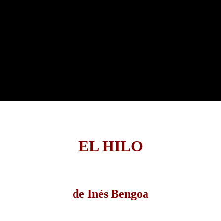
EL HILO
de Inés Bengoa