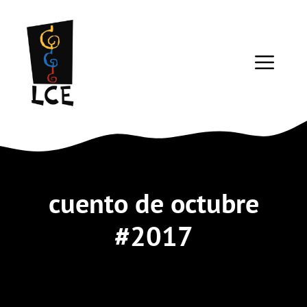
Saltar
al
contenido
ME
cuento de octubre
#2017