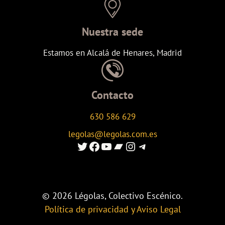
Nuestra sede
Estamos en Alcalá de Henares, Madrid
Contacto
630 586 629
legolas@legolas.com.es
Enlace al Twitter de Legolas
Enlace a Facebook de Legolas
Enlace al canal de youtube de Legolas
Enlace al canal de Ivoox de Legolas
Enlace al instagram de Legolas
Enlace al canal de telegram de Legolas
© 2026 Légolas, Colectivo Escénico.
Política de privacidad y Aviso Legal