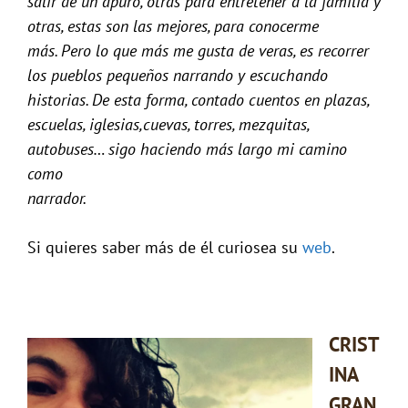
salir de un apuro, otras para entretener a la familia y
otras, estas son las mejores, para conocerme
más. Pero lo que más me gusta de veras, es recorrer
los pueblos pequeños narrando y escuchando
historias. De esta forma, contado cuentos en plazas,
escuelas, iglesias,cuevas, torres, mezquitas,
autobuses… sigo haciendo más largo mi camino
como
narrador.
Si quieres saber más de él curiosea su
web
.
CRIST
INA
GRAN