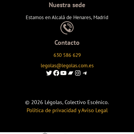
Nuestra sede
Estamos en Alcalá de Henares, Madrid
Contacto
630 586 629
legolas@legolas.com.es
Enlace al Twitter de Legolas
Enlace a Facebook de Legolas
Enlace al canal de youtube de Legolas
Enlace al canal de Ivoox de Legolas
Enlace al instagram de Legolas
Enlace al canal de telegram de Legolas
© 2026 Légolas, Colectivo Escénico.
Política de privacidad y Aviso Legal