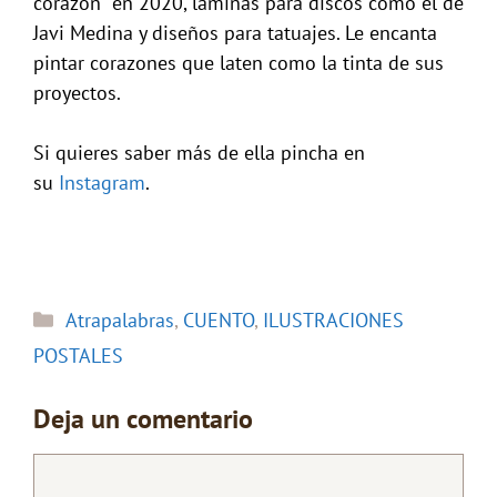
corazón” en 2020, láminas para discos como el de
Javi Medina y diseños para tatuajes. Le encanta
pintar corazones que laten como la tinta de sus
proyectos.
Si quieres saber más de ella pincha en
su
Instagram
.
Categorías
Atrapalabras
,
CUENTO
,
ILUSTRACIONES
POSTALES
Deja un comentario
Comentario