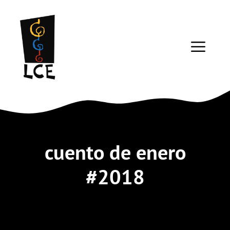
Saltar
al
contenido
ME
cuento de enero
#2018