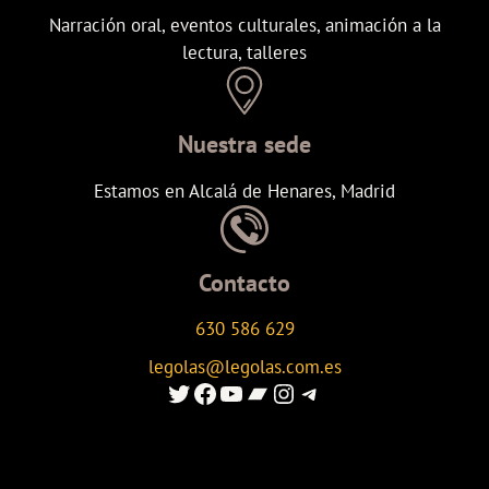
Narración oral, eventos culturales, animación a la
lectura, talleres
Nuestra sede
Estamos en Alcalá de Henares, Madrid
Contacto
630 586 629
legolas@legolas.com.es
Enlace al Twitter de Legolas
Enlace a Facebook de Legolas
Enlace al canal de youtube de Legolas
Enlace al canal de Ivoox de Legolas
Enlace al instagram de Legolas
Enlace al canal de telegram de Legolas