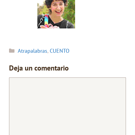
Categorías
Atrapalabras
,
CUENTO
Deja un comentario
Comentario