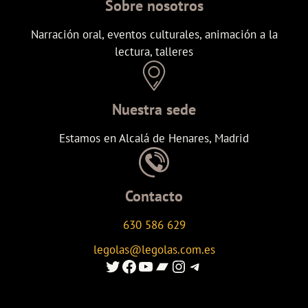
Sobre nosotros
Narración oral, eventos culturales, animación a la
lectura, talleres
Nuestra sede
Estamos en Alcalá de Henares, Madrid
Contacto
630 586 629
legolas@legolas.com.es
Enlace al Twitter de Legolas
Enlace a Facebook de Legolas
Enlace al canal de youtube de Legolas
Enlace al canal de Ivoox de Legolas
Enlace al instagram de Legolas
Enlace al canal de telegram de Legolas