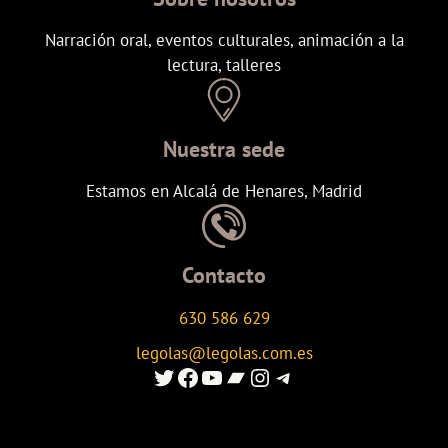
Narración oral, eventos culturales, animación a la
lectura, talleres
Nuestra sede
Estamos en Alcalá de Henares, Madrid
Contacto
630 586 629
legolas@legolas.com.es
Enlace al Twitter de Legolas
Enlace a Facebook de Legolas
Enlace al canal de youtube de Legolas
Enlace al canal de Ivoox de Legolas
Enlace al instagram de Legolas
Enlace al canal de telegram de Legolas