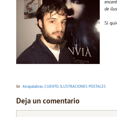
encant
de ilu
Si qu
Categorías
Atrapalabras
,
CUENTO
,
ILUSTRACIONES POSTALES
Deja un comentario
Comentario