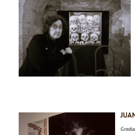
JUA
Gradua