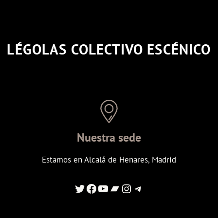
LÉGOLAS COLECTIVO ESCÉNICO
Nuestra sede
Estamos en Alcalá de Henares, Madrid
Enlace al Twitter de Legolas
Enlace a Facebook de Legolas
Enlace al canal de youtube de Legolas
Enlace al canal de Ivoox de Legolas
Enlace al instagram de Legolas
Enlace al canal de telegram de Legolas