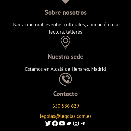
Sobre nosotros
Narración oral, eventos culturales, animación a la
lectura, talleres
Nuestra sede
Estamos en Alcalá de Henares, Madrid
Contacto
630 586 629
legolas@legolas.com.es
Enlace al Twitter de Legolas
Enlace a Facebook de Legolas
Enlace al canal de youtube de Legolas
Enlace al canal de Ivoox de Legolas
Enlace al instagram de Legolas
Enlace al canal de telegram de Legolas