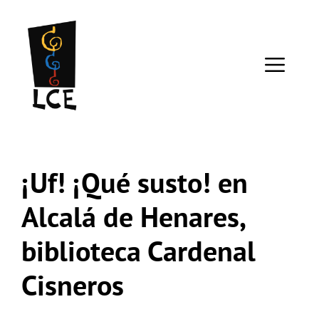
Saltar
al
contenido
ME
¡Uf! ¡Qué susto! en
Alcalá de Henares,
biblioteca Cardenal
Cisneros