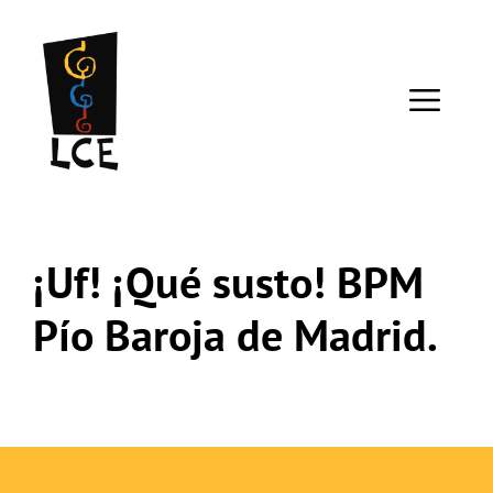
Saltar
al
contenido
ME
¡Uf! ¡Qué susto! BPM
Pío Baroja de Madrid.