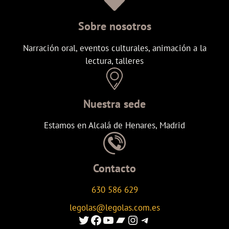
Sobre nosotros
Narración oral, eventos culturales, animación a la
lectura, talleres
Nuestra sede
Estamos en Alcalá de Henares, Madrid
Contacto
630 586 629
legolas@legolas.com.es
Enlace al Twitter de Legolas
Enlace a Facebook de Legolas
Enlace al canal de youtube de Legolas
Enlace al canal de Ivoox de Legolas
Enlace al instagram de Legolas
Enlace al canal de telegram de Legolas