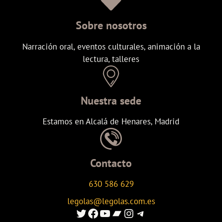
Sobre nosotros
Narración oral, eventos culturales, animación a la
lectura, talleres
Nuestra sede
Estamos en Alcalá de Henares, Madrid
Contacto
630 586 629
legolas@legolas.com.es
Enlace al Twitter de Legolas
Enlace a Facebook de Legolas
Enlace al canal de youtube de Legolas
Enlace al canal de Ivoox de Legolas
Enlace al instagram de Legolas
Enlace al canal de telegram de Legolas