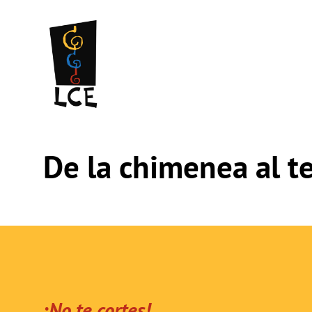
Saltar
al
contenido
De la chimenea al t
¡No te cortes!