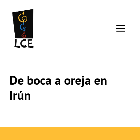
Saltar
al
contenido
ME
De boca a oreja en
Irún